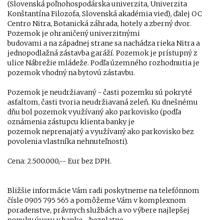
(Slovenská poľnohospodárska univerzita, Univerzita
Konštantína Filozofa, Slovenská akadémia vied), ďalej OC
Centro Nitra, Botanická záhrada, hotely a zberný dvor.
Pozemok je ohraničený univerzitnými
budovami a na západnej strane sa nachádza rieka Nitra a
jednopodlažná zástavba garáží. Pozemok je prístupný z
ulice Nábrežie mládeže. Podľa územného rozhodnutia je
pozemok vhodný na bytovú zástavbu.
Pozemok je neudržiavaný - časti pozemku sú pokryté
asfaltom, časti tvoria neudržiavaná zeleň. Ku dnešnému
dňu bol pozemok využívaný ako parkovisko (podľa
oznámenia zástupcu klienta banky je
pozemok neprenajatý a využívaný ako parkovisko bez
povolenia vlastníka nehnuteľnosti).
Cena: 2.500.000,-- Eur bez DPH.
Bližšie informácie Vám radi poskytneme na telefónnom
čísle 0905 795 565 a pomôžeme Vám v komplexnom
poradenstve, právnych službách a vo výbere najlepšej