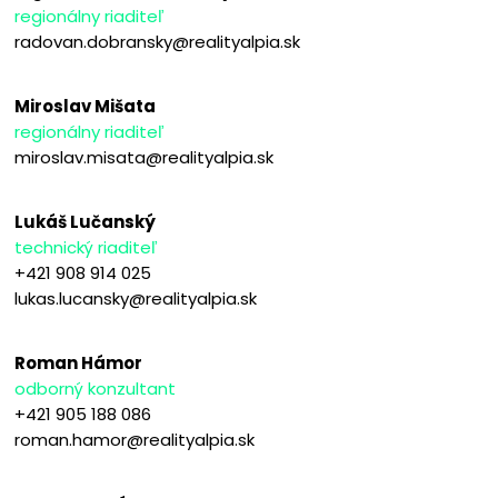
regionálny riaditeľ
radovan.dobransky@realityalpia.sk
Miroslav Mišata
regionálny riaditeľ
miroslav.misata@realityalpia.sk
Lukáš Lučanský
technický riaditeľ
+421 908 914 025
lukas.lucansky@realityalpia.sk
Roman Hámor
odborný konzultant
+421 905 188 086
roman.hamor@realityalpia.sk