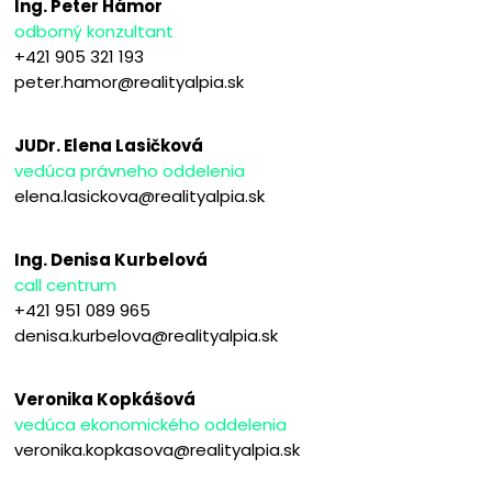
Ing. Peter Hámor
odborný konzultant
+421 905 321 193
peter.hamor@realityalpia.sk
JUDr. Elena Lasičková
vedúca právneho oddelenia
elena.lasickova@realityalpia.sk
Ing. Denisa Kurbelová
call centrum
+421 951 089 965
denisa.kurbelova@realityalpia.sk
Veronika Kopkášová
vedúca ekonomického oddelenia
veronika.kopkasova@realityalpia.sk