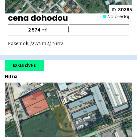
ID:
30395
cena dohodou
Na predaj
|
2 574
m²
-
Pozemok, /2574 m2/, Nitra
EXKLUZÍVNE
Nitra