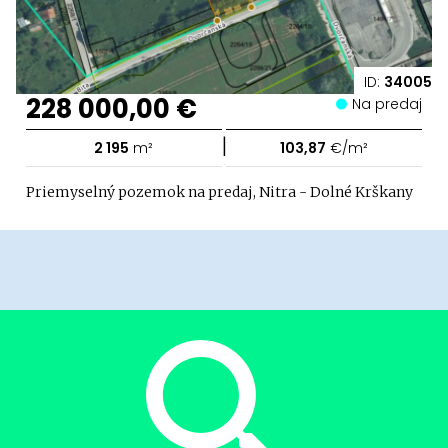
ID:
34005
228 000,00 €
Na predaj
|
2 195
m²
103,87
€/m²
Priemyselný pozemok na predaj, Nitra - Dolné Krškany