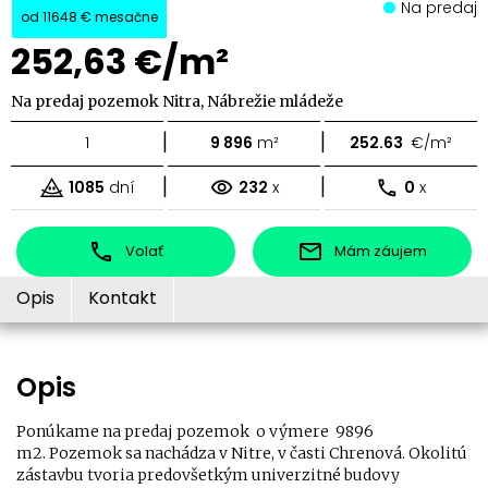
Na predaj
od
11648 €
mesačne
252,63 €/m²
Na predaj pozemok Nitra, Nábrežie mládeže
|
|
1
9 896
m²
252.63
€/m²
|
|
1085
dní
232
x
0
x
Volať
Mám záujem
Opis
Kontakt
Opis
Ponúkame na predaj pozemok o výmere 9896
m2. Pozemok sa nachádza v Nitre, v časti Chrenová. Okolitú
zástavbu tvoria predovšetkým univerzitné budovy