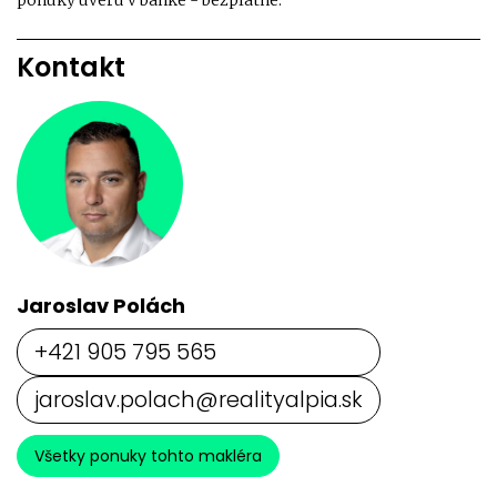
ponuky úveru v banke - bezplatne.
Kontakt
Jaroslav Polách
+421 905 795 565
jaroslav.polach@realityalpia.sk
Všetky ponuky tohto makléra