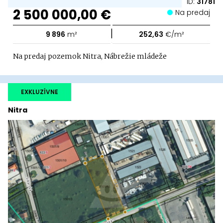
ID:
31781
2 500 000,00 €
Na predaj
|
9 896
m²
252,63
€/m²
Na predaj pozemok Nitra, Nábrežie mládeže
EXKLUZÍVNE
Nitra