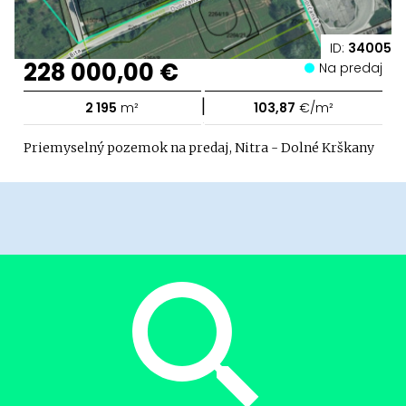
ID:
34005
228 000,00 €
Na predaj
|
2 195
m²
103,87
€/m²
Priemyselný pozemok na predaj, Nitra - Dolné Krškany