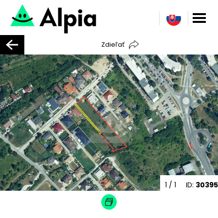
Zdieľať
1
/ 1
ID:
30395