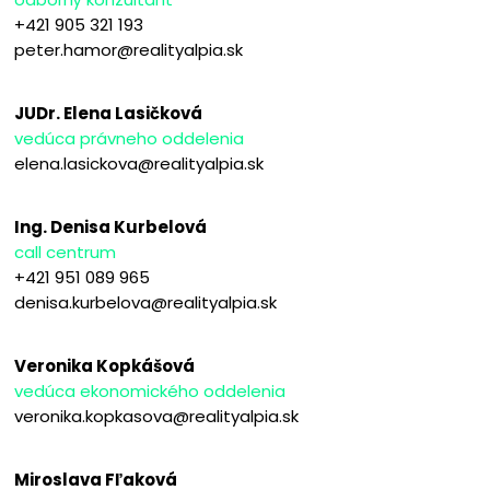
+421 905 321 193
peter.hamor@realityalpia.sk
JUDr. Elena Lasičková
vedúca právneho oddelenia
elena.lasickova@realityalpia.sk
Ing. Denisa Kurbelová
call centrum
+421 951 089 965
denisa.kurbelova@realityalpia.sk
Veronika Kopkášová
vedúca ekonomického oddelenia
veronika.kopkasova@realityalpia.sk
Miroslava Fľaková