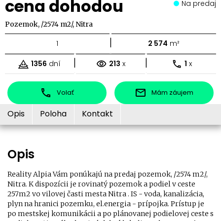
cena dohodou
Na predaj
Pozemok, /2574 m2/, Nitra
|
1
2 574
m²
|
|
1356
dní
213
x
1
x
Volať
Mám záujem
Opis
Poloha
Kontakt
Opis
Reality Alpia Vám ponúkajú na predaj pozemok, /2574 m2/,
Nitra. K dispozícii je rovinatý pozemok a podiel v ceste
257m2 vo vilovej časti mesta Nitra . IS - voda, kanalizácia,
plyn na hranici pozemku, el.energia - prípojka. Prístup je
po mestskej komunikácii a po plánovanej podielovej ceste s