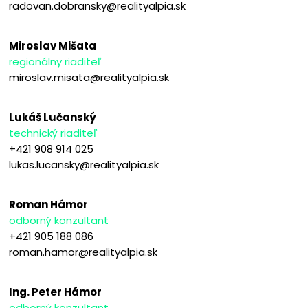
radovan.dobransky@realityalpia.sk
Miroslav Mišata
regionálny riaditeľ
miroslav.misata@realityalpia.sk
Lukáš Lučanský
technický riaditeľ
+421 908 914 025
lukas.lucansky@realityalpia.sk
Roman Hámor
odborný konzultant
+421 905 188 086
roman.hamor@realityalpia.sk
Ing. Peter Hámor
odborný konzultant