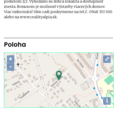
podielom 1/2. Výhodami sú dobrá lokalita a dostupnosť
mesta. Bonusom je možnosť výstavby viacerých domov.
Viac indormácií Vám radi poskytneme na tel.č.: 0948 353 500
alebo na www.realityalpia.sk.
Poloha
+
⤢
−
i