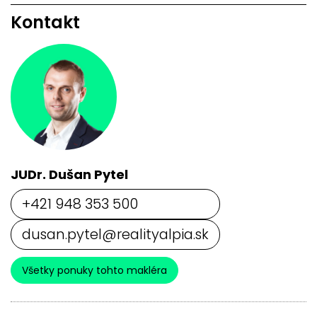
Kontakt
JUDr. Dušan Pytel
+421 948 353 500
dusan.pytel@realityalpia.sk
Všetky ponuky tohto makléra