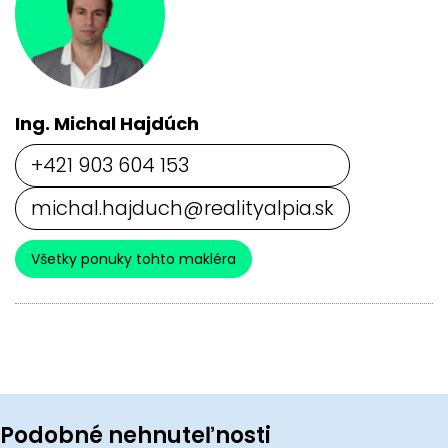
Ing. Michal Hajdúch
+421 903 604 153
michal.hajduch@realityalpia.sk
Všetky ponuky tohto makléra
Podobné nehnuteľnosti