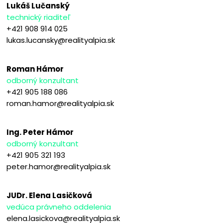
Lukáš Lučanský
technický riaditeľ
+421 908 914 025
lukas.lucansky@realityalpia.sk
Roman Hámor
odborný konzultant
+421 905 188 086
roman.hamor@realityalpia.sk
Ing. Peter Hámor
odborný konzultant
+421 905 321 193
peter.hamor@realityalpia.sk
JUDr. Elena Lasičková
vedúca právneho oddelenia
elena.lasickova@realityalpia.sk