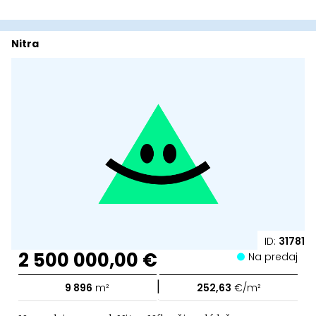
Nitra
ID:
31781
2 500 000,00 €
Na predaj
|
9 896
m²
252,63
€/m²