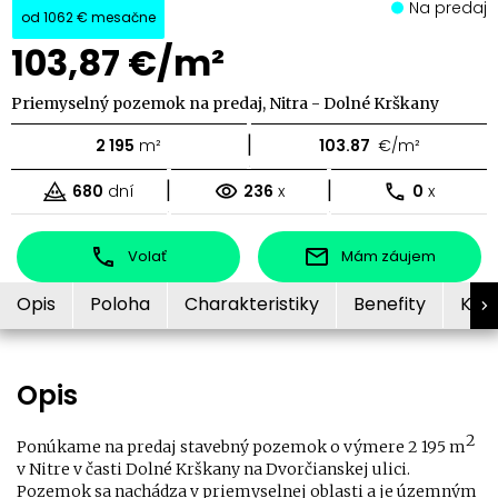
Na predaj
od
1062 €
mesačne
103,87 €/m²
Priemyselný pozemok na predaj, Nitra - Dolné Krškany
|
2 195
m²
103.87
€/m²
|
|
680
dní
236
x
0
x
Volať
Mám záujem
Opis
Poloha
Charakteristiky
Benefity
Kon
Opis
2
Ponúkame na predaj stavebný pozemok o výmere 2 195 m
v Nitre v časti Dolné Krškany na Dvorčianskej ulici.
Pozemok sa nachádza v priemyselnej oblasti a je územným