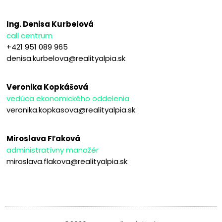
Ing. Denisa Kurbelová
call centrum
+421 951 089 965
denisa.kurbelova@realityalpia.sk
Veronika Kopkášová
vedúca ekonomického oddelenia
veronika.kopkasova@realityalpia.sk
Miroslava Fľaková
administratívny manažér
miroslava.flakova@realityalpia.sk