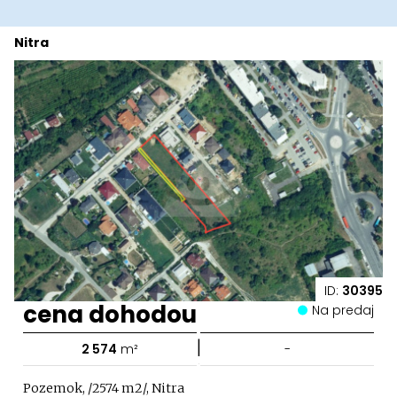
Nitra
ID:
30395
cena dohodou
Na predaj
|
2 574
m²
-
Pozemok, /2574 m2/, Nitra