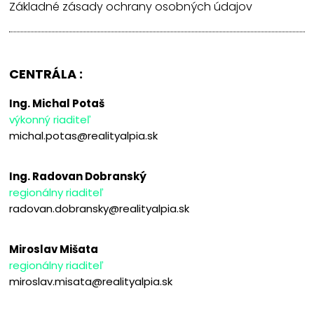
Základné zásady ochrany osobných údajov
CENTRÁLA :
Ing. Michal Potaš
výkonný riaditeľ
michal.potas@realityalpia.sk
Ing. Radovan Dobranský
regionálny riaditeľ
radovan.dobransky@realityalpia.sk
Miroslav Mišata
regionálny riaditeľ
miroslav.misata@realityalpia.sk