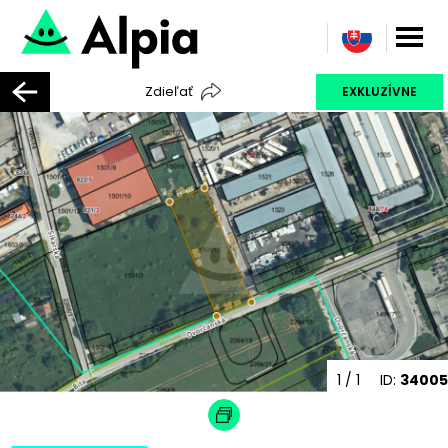
Zdieľať
EXKLUZÍVNE
1
/ 1
ID:
34005