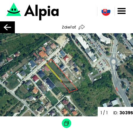
Zdieľať
1
/ 1
ID:
30395