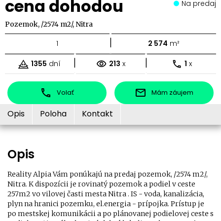
cena dohodou
Na predaj
Pozemok, /2574 m2/, Nitra
|
1
2 574
m²
|
|
1355
dní
213
x
1
x
Volať
Mám záujem
Opis
Poloha
Kontakt
Opis
Reality Alpia Vám ponúkajú na predaj pozemok, /2574 m2/,
Nitra. K dispozícii je rovinatý pozemok a podiel v ceste
257m2 vo vilovej časti mesta Nitra . IS - voda, kanalizácia,
plyn na hranici pozemku, el.energia - prípojka. Prístup je
po mestskej komunikácii a po plánovanej podielovej ceste s