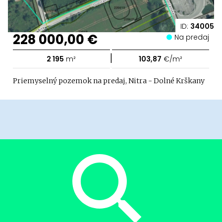
ID:
34005
228 000,00 €
Na predaj
|
2 195
m²
103,87
€/m²
Priemyselný pozemok na predaj, Nitra - Dolné Krškany