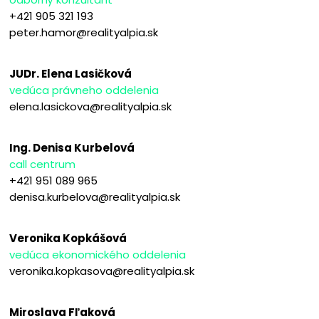
+421 905 321 193
peter.hamor@realityalpia.sk
JUDr. Elena Lasičková
vedúca právneho oddelenia
elena.lasickova@realityalpia.sk
Ing. Denisa Kurbelová
call centrum
+421 951 089 965
denisa.kurbelova@realityalpia.sk
Veronika Kopkášová
vedúca ekonomického oddelenia
veronika.kopkasova@realityalpia.sk
Miroslava Fľaková