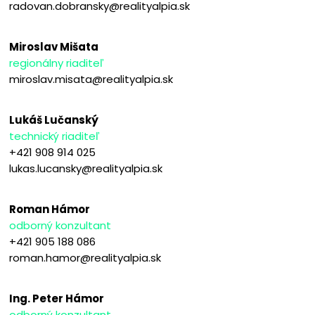
radovan.dobransky@realityalpia.sk
Miroslav Mišata
regionálny riaditeľ
miroslav.misata@realityalpia.sk
Lukáš Lučanský
technický riaditeľ
+421 908 914 025
lukas.lucansky@realityalpia.sk
Roman Hámor
odborný konzultant
+421 905 188 086
roman.hamor@realityalpia.sk
Ing. Peter Hámor
odborný konzultant