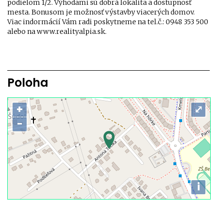
podielom 1/2. Výhodami sú dobrá lokalita a dostupnosť
mesta. Bonusom je možnosť výstavby viacerých domov.
Viac indormácií Vám radi poskytneme na tel.č.: 0948 353 500
alebo na www.realityalpia.sk.
Poloha
+
⤢
−
i