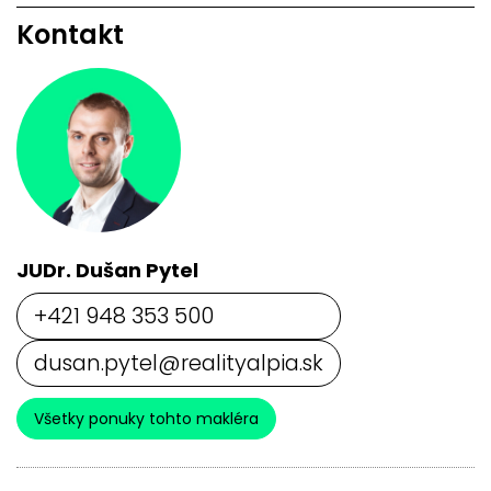
Kontakt
JUDr. Dušan Pytel
+421 948 353 500
dusan.pytel@realityalpia.sk
Všetky ponuky tohto makléra