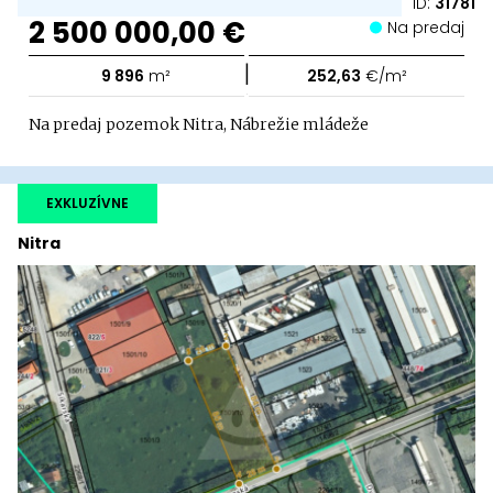
ID:
31781
2 500 000,00 €
Na predaj
|
9 896
m²
252,63
€/m²
Na predaj pozemok Nitra, Nábrežie mládeže
EXKLUZÍVNE
Nitra